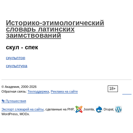
Историко-этимологический
словарь латинских
заимствований
скул - спек
скульптор
скульптура
© Академик, 2000-2026
18+
Обратная связь:
Техподдержка
,
Реклама на сайте
👣 Путешествия
Экспорт словарей на сайты
, сделанные на PHP,
Joomla,
Drupal,
WordPress, MODx.